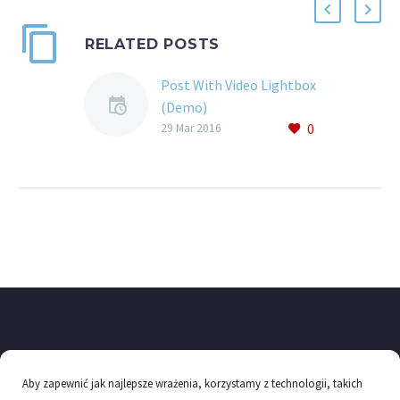
RELATED POSTS
Post With Video Lightbox
(Demo)
0
Lorem Ipsum. Proin
29 Mar 2016
gravida nibh vel velit
auctor aliquet. Aenean
sollicitudin, lorem quis
bibendum auctor,
Aby zapewnić jak najlepsze wrażenia, korzystamy z technologii, takich