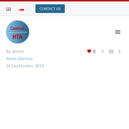



By admin
0
News (Demo)
16 September 2014