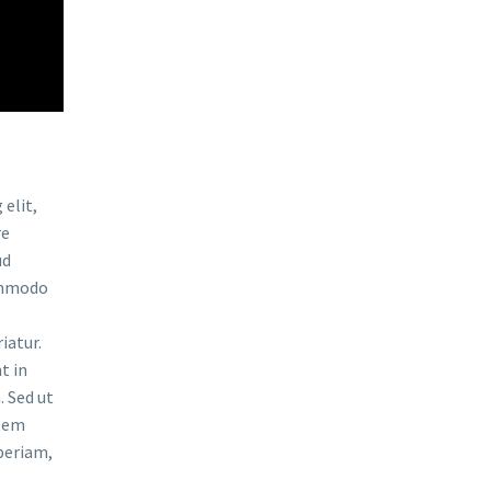
elit,
re
ud
commodo
iatur.
t in
. Sed ut
atem
periam,