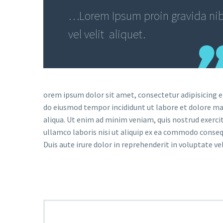
…Lorem Ipsum proin gravida ni
vel velit aliquet.
orem ipsum dolor sit amet, consectetur adipisicing el
do eiusmod tempor incididunt ut labore et dolore m
aliqua. Ut enim ad minim veniam, quis nostrud exerci
ullamco laboris nisi ut aliquip ex ea commodo conseq
Duis aute irure dolor in reprehenderit in voluptate vel