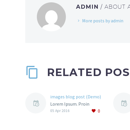
ADMIN
/ ABOUT
More posts by admin
RELATED POS
images blog post (Demo)
Lorem Ipsum. Proin
0
gravida nibh vel velit
05 Apr 2016
auctor aliquet. Aenean
sollicitudin, lorem quis