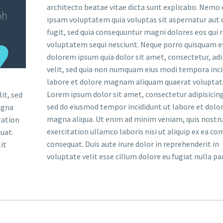
architecto beatae vitae dicta sunt explicabo. Nemo
bh
ipsam voluptatem quia voluptas sit aspernatur aut 
fugit, sed quia consequuntur magni dolores eos qui 
voluptatem sequi nesciunt. Neque porro quisquam es
dolorem ipsum quia dolor sit amet, consectetur, adi
velit, sed quia non numquam eius modi tempora inci
labore et dolore magnam aliquam quaerat volupta
Lorem ipsum dolor sit amet, consectetur adipisicing 
it, sed
sed do eiusmod tempor incididunt ut labore et dolo
agna
magna aliqua. Ut enim ad minim veniam, quis nostr
tation
exercitation ullamco laboris nisi ut aliquip ex ea 
uat.
consequat. Duis aute irure dolor in reprehenderit in
it
voluptate velit esse cillum dolore eu fugiat nulla par