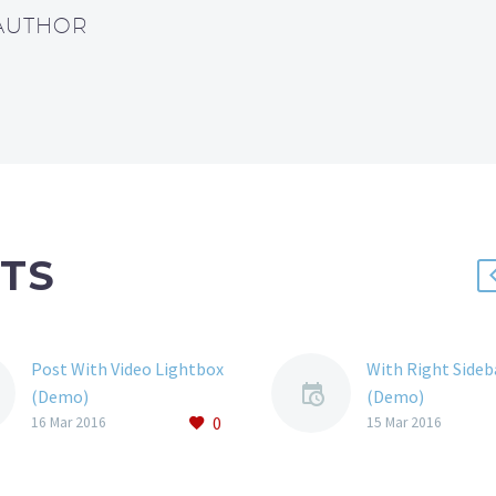
 AUTHOR
TS
Post With Video Lightbox
With Right Sideb
(Demo)
(Demo)
0
Lorem Ipsum. Proin
Lorem Ipsum. Pr
16 Mar 2016
15 Mar 2016
gravida nibh vel velit
gravida nibh vel v
auctor aliquet. Aenean
auctor aliquet. 