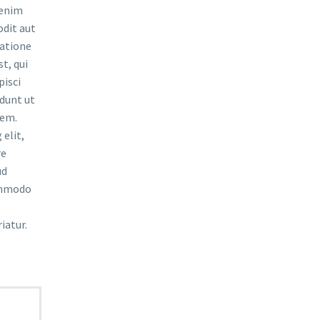
 enim
odit aut
ratione
t, qui
pisci
dunt ut
tem.
elit,
re
ud
commodo
iatur.