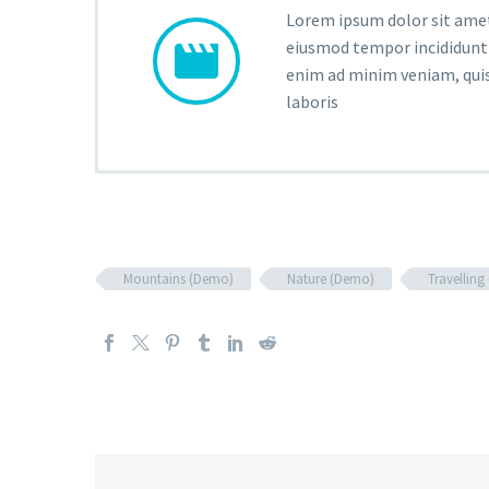
Lorem ipsum dolor sit amet,


eiusmod tempor incididunt 
enim ad minim veniam, quis
laboris
Mountains (Demo)
Nature (Demo)
Travellin