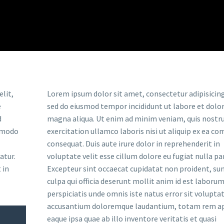
lit,
Lorem ipsum dolor sit amet, consectetur adipisicing 
e
sed do eiusmod tempor incididunt ut labore et dolo
d
magna aliqua. Ut enim ad minim veniam, quis nostr
ommodo
exercitation ullamco laboris nisi ut aliquip ex ea 
consequat. Duis aute irure dolor in reprehenderit in
atur.
voluptate velit esse cillum dolore eu fugiat nulla par
 in
Excepteur sint occaecat cupidatat non proident, sun
culpa qui officia deserunt mollit anim id est laborum
perspiciatis unde omnis iste natus error sit volupt
accusantium doloremque laudantium, totam rem a
eaque ipsa quae ab illo inventore veritatis et quasi