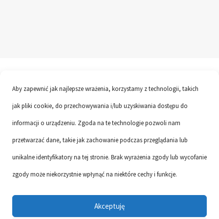
Aby zapewnić jak najlepsze wrażenia, korzystamy z technologii, takich
jak pliki cookie, do przechowywania i/lub uzyskiwania dostępu do
informacji o urządzeniu. Zgoda na te technologie pozwoli nam
przetwarzać dane, takie jak zachowanie podczas przeglądania lub
unikalne identyfikatory na tej stronie. Brak wyrażenia zgody lub wycofanie
Links
Vacancies
Privacy protection
RODO
zgody może niekorzystnie wpłynąć na niektóre cechy i funkcje.
Contact
Akceptuję