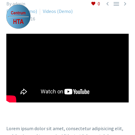



By admin
0
Events (Demo)
Videos (Demo)
15 March 2016
Lorem ipsum dolor sit amet, consectetur adipisicing elit,