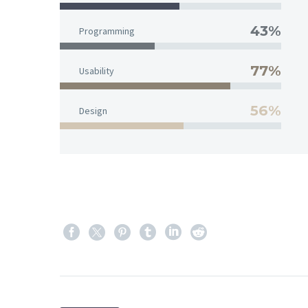
43%
Programming
77%
Usability
56%
Design