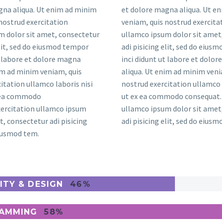
gna aliqua. Ut enim ad minim
et dolore magna aliqua. Ut e
nostrud exercitation
veniam, quis nostrud exercita
m dolor sit amet, consectetur
ullamco ipsum dolor sit amet
elit, sed do eiusmod tempor
adi pisicing elit, sed do eius
t labore et dolore magna
inci didunt ut labore et dolo
im ad minim veniam, quis
aliqua. Ut enim ad minim veni
itation ullamco laboris nisi
nostrud exercitation ullamco 
x ea commodo
ut ex ea commodo consequat. 
xercitation ullamco ipsum
ullamco ipsum dolor sit amet
t, consectetur adi pisicing
adi pisicing elit, sed do eius
eiusmod tem.
ITY & DESIGN
46%
AMMING
58%