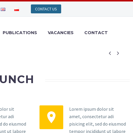
PUBLICATIONS
VACANCIES
CONTACT


AUNCH
lor sit
Lorem ipsum dolor sit


tur adi
amet, consectetur adi
sed do eiusmod
pisicing elit, sed do eiusmod
unt ut labore
tempor incididunt ut labore