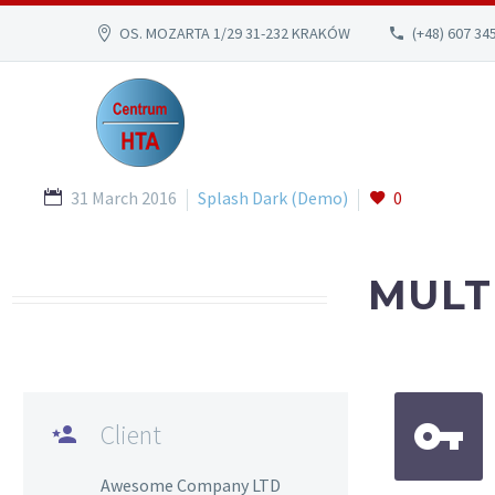
OS. MOZARTA 1/29 31-232 KRAKÓW
(+48) 607 34
31 March 2016
Splash Dark (Demo)
0
MULT


Client

Awesome Company LTD