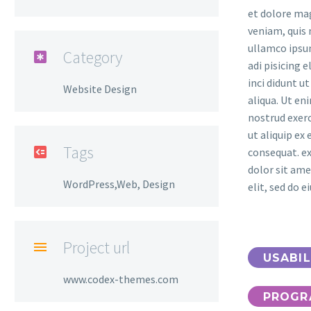
et dolore ma
veniam, quis 
ullamco ipsu
Category

adi pisicing 
inci didunt u
Website Design
aliqua. Ut en
nostrud exerc
ut aliquip e
Tags

consequat. e
dolor sit ame
WordPress,Web, Design
elit, sed do 
Project url

USABIL
www.codex-themes.com
PROGR