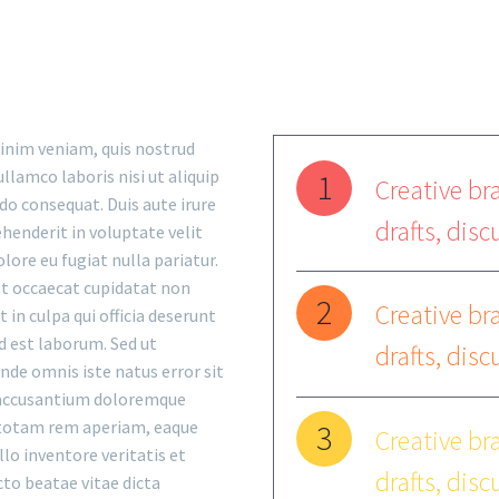
inim veniam, quis nostrud
ullamco laboris nisi ut aliquip
1
Creative bra
o consequat. Duis aute irure
drafts, disc
ehenderit in voluptate velit
olore eu fugiat nulla pariatur.
nt occaecat cupidatat non
2
Creative bra
 in culpa qui officia deserunt
d est laborum. Sed ut
drafts, disc
unde omnis iste natus error sit
accusantium doloremque
totam rem aperiam, eaque
3
Creative bra
llo inventore veritatis et
drafts, disc
cto beatae vitae dicta