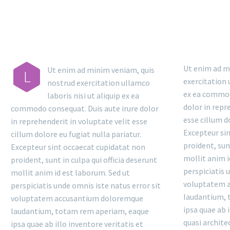
Ut enim ad m
Ut enim ad minim veniam, quis
L
exercitation 
nostrud exercitation ullamco
ex ea commod
laboris nisi ut aliquip ex ea
dolor in repr
commodo consequat. Duis aute irure dolor
esse cillum d
in reprehenderit in voluptate velit esse
Excepteur si
cillum dolore eu fugiat nulla pariatur.
proident, sunt
Excepteur sint occaecat cupidatat non
mollit anim i
proident, sunt in culpa qui officia deserunt
perspiciatis 
mollit anim id est laborum. Sed ut
voluptatem 
perspiciatis unde omnis iste natus error sit
laudantium, 
voluptatem accusantium doloremque
ipsa quae ab i
laudantium, totam rem aperiam, eaque
quasi archite
ipsa quae ab illo inventore veritatis et