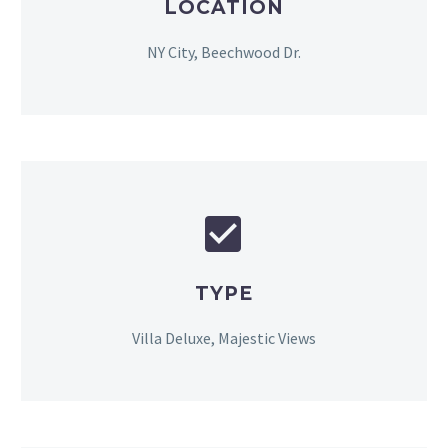
LOCATION
NY City, Beechwood Dr.


TYPE
Villa Deluxe, Majestic Views