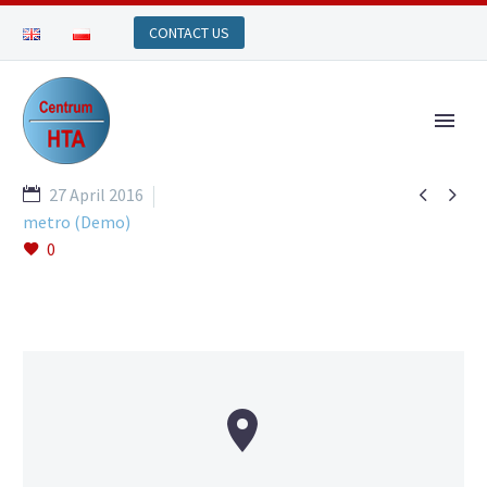


27 April 2016
metro (Demo)
0

