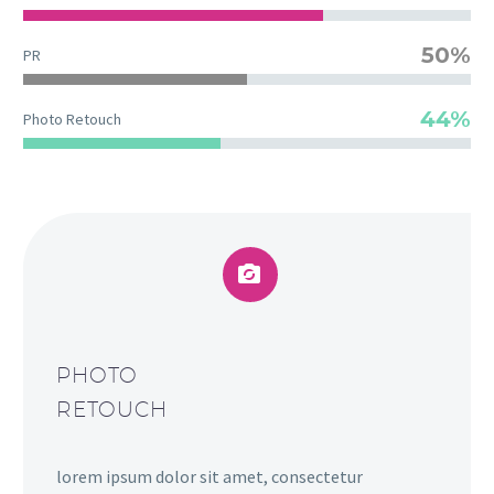
50%
PR
44%
Photo Retouch


PHOTO
RETOUCH
lorem ipsum dolor sit amet, consectetur