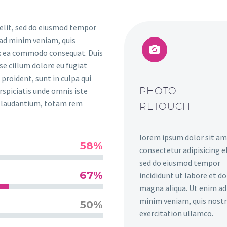
 elit, sed do eiusmod tempor
 ad minim veniam, quis


 ex ea commodo consequat. Duis
sse cillum dolore eu fugiat
proident, sunt in culpa qui
PHOTO
rspiciatis unde omnis iste
e laudantium, totam rem
RETOUCH
lorem ipsum dolor sit am
58%
consectetur adipisicing el
sed do eiusmod tempor
67%
incididunt ut labore et d
magna aliqua. Ut enim ad
minim veniam, quis nost
50%
exercitation ullamco.