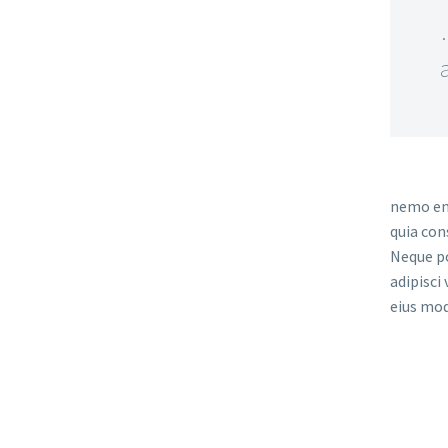
nemo eni
quia con
Neque po
adipisci
eius mod