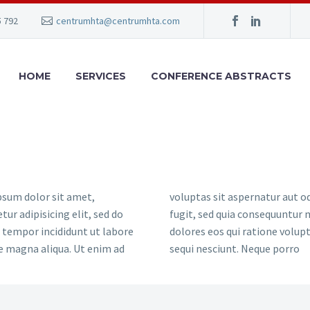
5 792
centrumhta@centrumhta.com
HOME
SERVICES
CONFERENCE ABSTRACTS
sum dolor sit amet,
voluptas sit aspernatur aut od
tur adipisicing elit, sed do
fugit, sed quia consequuntur
tempor incididunt ut labore
dolores eos qui ratione volu
e magna aliqua. Ut enim ad
sequi nesciunt. Neque porro