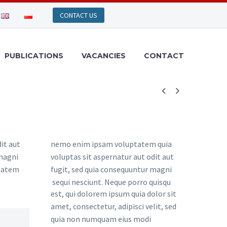
PUBLICATIONS
VACANCIES
CONTACT


it aut
nemo enim ipsam voluptatem quia
 magni
voluptas sit aspernatur aut odit aut
ptatem
fugit, sed quia consequuntur magni
sequi nesciunt. Neque porro quisqu
est, qui dolorem ipsum quia dolor sit
amet, consectetur, adipisci velit, sed
quia non numquam eius modi