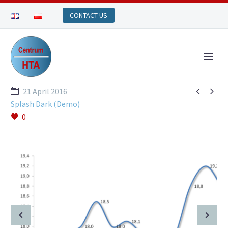


21 April 2016
Splash Dark (Demo)
0