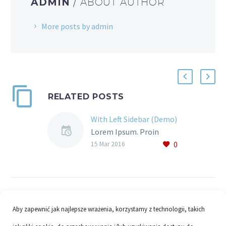
ADMIN
/ ABOUT AUTHOR
More posts by admin
RELATED POSTS
With Left Sidebar (Demo)
Lorem Ipsum. Proin
0
gravida nibh vel velit
15 Mar 2016
auctor aliquet. Aenean
sollicitudin, lorem quis
bibendum auctor, nisi elit
consequat ipsum, nec
sagittis sem nibh id elit.
Aby zapewnić jak najlepsze wrażenia, korzystamy z technologii, takich
Duis sed odio sit amet