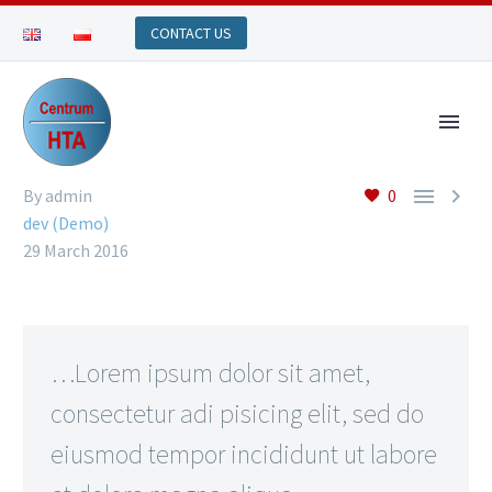


By admin
0
dev (Demo)
29 March 2016
…Lorem ipsum dolor sit amet,
consectetur adi pisicing elit, sed do
eiusmod tempor incididunt ut labore