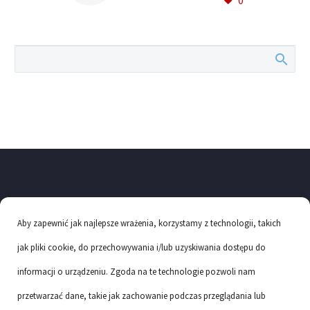
gravida nibh vel velit
auctor aliquet. Aenean
sollicitudin, lorem quis
bibendum auctor, nisi elit
consequat ipsum, nec
sagittis sem nibh id elit.
Aby zapewnić jak najlepsze wrażenia, korzystamy z technologii, takich
jak pliki cookie, do przechowywania i/lub uzyskiwania dostępu do
informacji o urządzeniu. Zgoda na te technologie pozwoli nam
przetwarzać dane, takie jak zachowanie podczas przeglądania lub