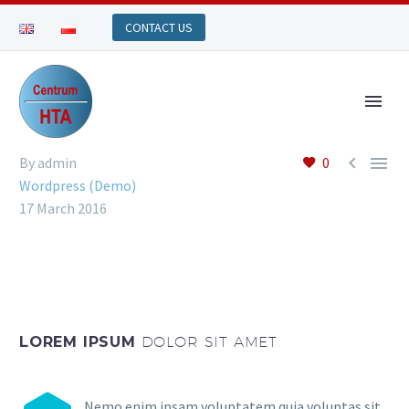


By admin
0
Wordpress (Demo)
17 March 2016
LOREM IPSUM
DOLOR SIT AMET
Nemo enim ipsam voluptatem quia voluptas sit