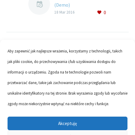
(Demo)
0
Lorem Ipsum. Proin
18 Mar 2016
gravida nibh vel velit
auctor aliquet. Aenean
sollicitudin, lorem quis
bibendum auctor, nisi elit
consequat ipsum, nec
Aby zapewnić jak najlepsze wrażenia, korzystamy z technologii, takich
sagittis sem nibh id elit.
jak pliki cookie, do przechowywania i/lub uzyskiwania dostępu do
informacji o urządzeniu. Zgoda na te technologie pozwoli nam
przetwarzać dane, takie jak zachowanie podczas przeglądania lub
unikalne identyfikatory na tej stronie. Brak wyrażenia zgody lub wycofanie
Links
Vacancies
Privacy protection
RODO
zgody może niekorzystnie wpłynąć na niektóre cechy i funkcje.
Contact
Akceptuję
2017 © Copyrights CodexThemes