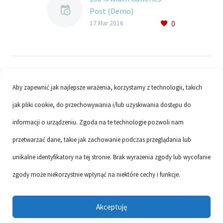
Post (Demo)
0
Lorem Ipsum. Proin
17 Mar 2016
gravida nibh vel velit
auctor aliquet. Aenean
sollicitudin, lorem quis
bibendum auctor, nisi elit
consequat ipsum, nec
Aby zapewnić jak najlepsze wrażenia, korzystamy z technologii, takich
sagittis sem nibh id elit
jak pliki cookie, do przechowywania i/lub uzyskiwania dostępu do
informacji o urządzeniu. Zgoda na te technologie pozwoli nam
przetwarzać dane, takie jak zachowanie podczas przeglądania lub
unikalne identyfikatory na tej stronie. Brak wyrażenia zgody lub wycofanie
Links
Vacancies
Privacy protection
RODO
zgody może niekorzystnie wpłynąć na niektóre cechy i funkcje.
Contact
Akceptuję
2017 © Copyrights CodexThemes