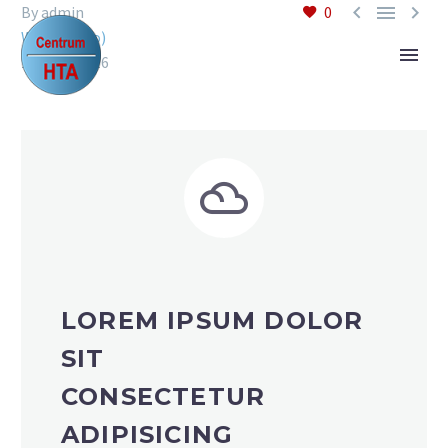



By admin
0
Web (Demo)
1 March 2016


LOREM IPSUM DOLOR
SIT
CONSECTETUR
ADIPISICING